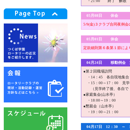
・21:00 終了 解散
05月08日 休会
5/9(金)３クラブ合同夜例会
05月01日 休会
定款細則第６条第１節によ
04月24日 移動例会 
●第２回職場訪問
・14：45 各自現地集
・15：00～17：00 
（見学終了後、各自で「
●家庭集会(山水亭）
・18:00～19：00
●懇親会（山水亭）
・19：00～21：00
04月17日 12：30 ～