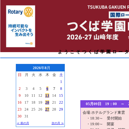
ようこそつくば学園ロー
2026
年
8
月
日
月
火
水
木
金
土
1
2
3
4
5
6
7
8
9
10
11
12
13
14
15
16
17
18
19
20
21
22
05月09日 19：00
23
24
25
26
27
28
29
会場:ホテルグランド東雲
30
31
・18:30～ 受付開始
≪ 前の月
次の月 ≫
・19:00～ 開宴