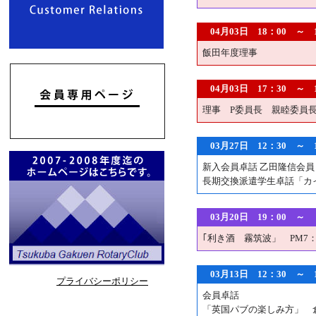
04月03日 18：00 
飯田年度理事
04月03日 17：30 
理事 P委員長 親睦委員
03月27日 12：30
新入会員卓話 乙田隆信会員
長期交換派遣学生卓話「カ
03月20日 19：00
｢利き酒 霧筑波」 PM7
03月13日 12：30 ～
プライバシーポリシー
会員卓話
「英国パブの楽しみ方」 