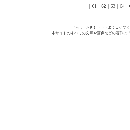
｜
61
｜
62
｜
63
｜
64
｜
Copyright(C) 2026 ようこそつく
本サイトのすべての文章や画像などの著作は