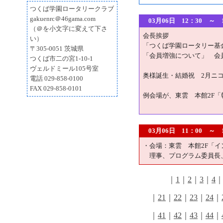
つくば学園ロータリークラブ
gakuenrc＠46gama.com
03月06日 12：30
（＠を小文字に変えて下さ
会長挨拶
い）
「つくば学園ロータリー基
〒305-0051 茨城県
「会員増強について」 会
つくば市二の宮1-10-1
ヴェルドミール105号室
奥様誕生・結婚祝 2月ニ
電話 029-858-0100
FAX 029-858-0101
例会場が、東雲 本館2F
03月06日 11：00 
・会場：東雲 本館2F「
理事、プログラム委員長
｜
1
｜
2
｜
3
｜
4
｜
21
｜
22
｜
23
｜
24
｜
｜
41
｜
42
｜
43
｜
44
｜