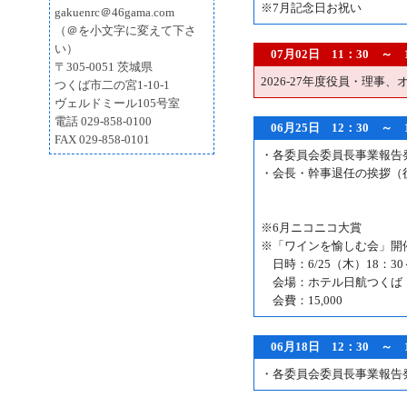
※7月記念日お祝い
gakuenrc＠46gama.com
（＠を小文字に変えて下さ
い）
07月02日 11：30 ～
〒305-0051 茨城県
2026-27年度役員・理事
つくば市二の宮1-10-1
ヴェルドミール105号室
電話 029-858-0100
06月25日 12：30 ～
FAX 029-858-0101
・各委員会委員長事業報告
・会長・幹事退任の挨拶（
※6月ニコニコ大賞
※「ワインを愉しむ会」開
日時：6/25（木）18：30
会場：ホテル日航つくば
会費：15,000
06月18日 12：30 ～
・各委員会委員長事業報告