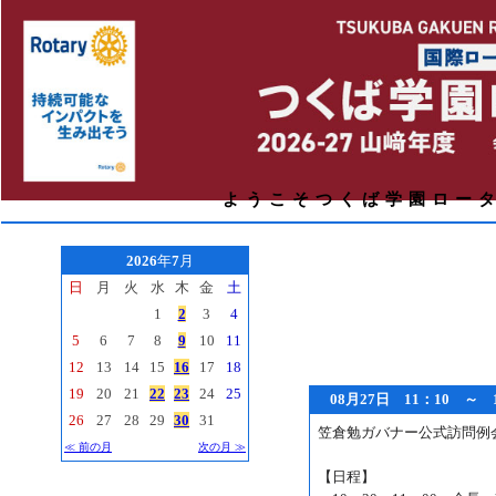
ようこそつくば学園ロー
2026
年
7
月
日
月
火
水
木
金
土
1
2
3
4
5
6
7
8
9
10
11
12
13
14
15
16
17
18
19
20
21
22
23
24
25
08月27日 11：10 
26
27
28
29
30
31
笠倉勉ガバナー公式訪問例
≪ 前の月
次の月 ≫
【日程】