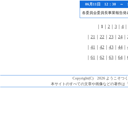
06月11日 12：30 ～
各委員会委員長事業報告発
｜
1
｜
2
｜
3
｜
4
｜
21
｜
22
｜
23
｜
24
｜
｜
41
｜
42
｜
43
｜
44
｜
｜
61
｜
62
｜
63
｜
64
｜
Copyright(C) 2026 ようこそつく
本サイトのすべての文章や画像などの著作は