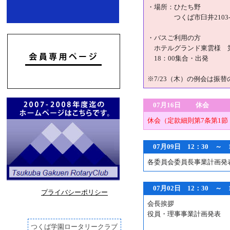
・場所：ひたち野
つくば市臼井2103-
・バスご利用の方
ホテルグランド東雲様 
18：00集合・出発
※7/23（木）の例会は振
07月16日 休会
休会（定款細則第7条第1
07月09日 12：30 ～
各委員会委員長事業計画発
07月02日 12：30 ～
プライバシーポリシー
会長挨拶
役員・理事事業計画発表
つくば学園ロータリークラブ