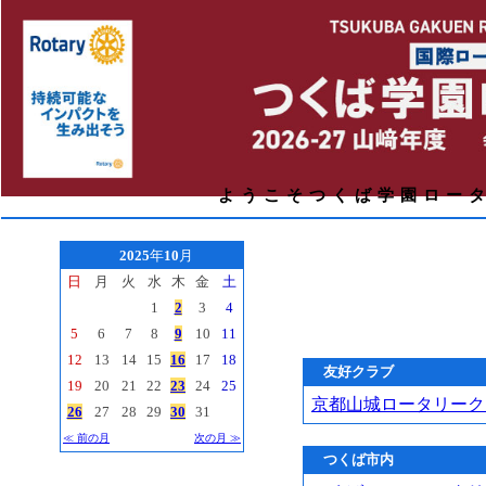
ようこそつくば学園ロー
2025
年
10
月
日
月
火
水
木
金
土
1
2
3
4
5
6
7
8
9
10
11
12
13
14
15
16
17
18
友好クラブ
19
20
21
22
23
24
25
京都山城ロータリーク
26
27
28
29
30
31
≪ 前の月
次の月 ≫
つくば市内